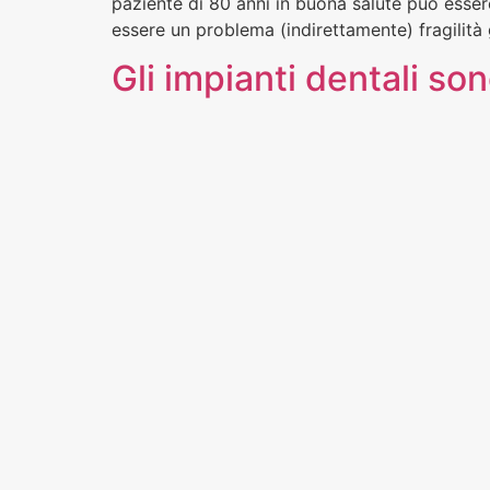
paziente di 80 anni in buona salute può esser
essere un problema (indirettamente) fragilità
Gli impianti dentali son