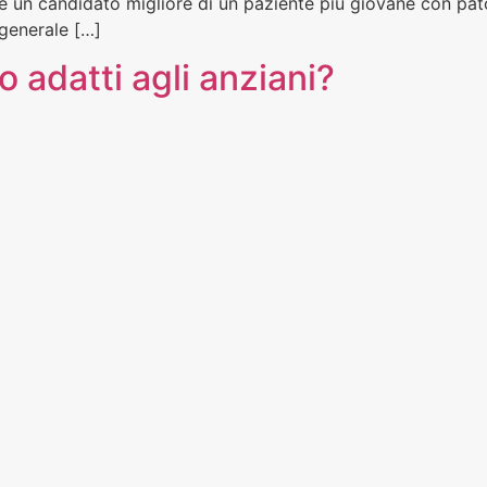
e un candidato migliore di un paziente più giovane con pat
 generale […]
o adatti agli anziani?