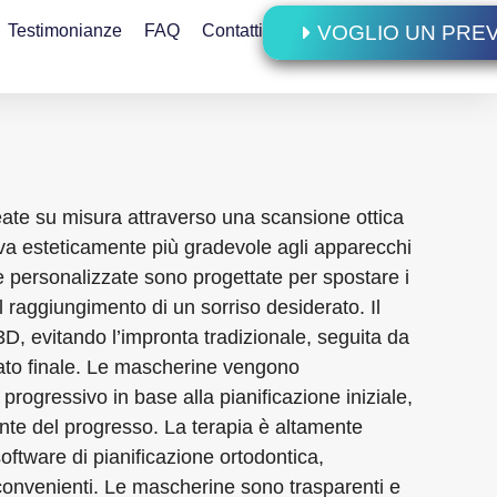
Testimonianze
FAQ
Contatti
VOGLIO UN PRE
eate su misura attraverso una scansione ottica
iva esteticamente più gradevole agli apparecchi
e personalizzate sono progettate per spostare i
 raggiungimento di un sorriso desiderato. Il
D, evitando l’impronta tradizionale, seguita da
ltato finale. Le mascherine vengono
rogressivo in base alla pianificazione iniziale,
te del progresso. La terapia è altamente
software di pianificazione ortodontica,
i convenienti. Le mascherine sono trasparenti e