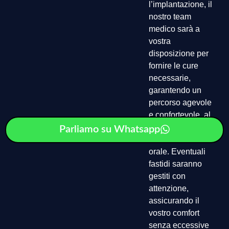
l’implantazione, il
nostro team
medico sarà a
vostra
disposizione per
fornire le cure
necessarie,
garantendo un
percorso agevole
e confortevole, al
fine di preservare
Parliamo su Whatsapp
la vostra salute
orale. Eventuali
fastidi saranno
gestiti con
attenzione,
assicurando il
vostro comfort
senza eccessive