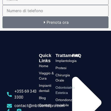
Prenota ora
Quick
Trattamenti
FAQ
Links
Implantologia
Home
Protesi
Viaggio &
Chirurgia
Cura
Orale
Impianti
Odontoiatria
dentali
+355 69 343
Estetica
3300
Blog
Ortondonzia
Contatti
Invisibile
contact@mbtdentalpro.com