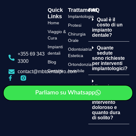
Quick
Trattamenti
FAQ
Links
Implantologia
Qual è il
Home
costo di un
Protesi
impianto
Viaggio &
Chirurgia
dentale?
Cura
Orale
Impianti
Quante
Odontoiatria
sedute
dentali
+355 69 343
Estetica
sono richieste
3300
Blog
per interventi
Ortondonzia
implantologici?
Contatti
Invisibile
contact@mbtdentalpro.com
L'inserimento
degli impianti
Parliamo su Whatsapp
è un
intervento
doloroso e
quanto dura
di solito?