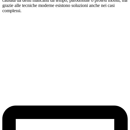
causata da denti mancanti da tempo, parodontite o protesi mobili, ma
grazie alle tecniche moderne esistono soluzioni anche nei casi
complessi.