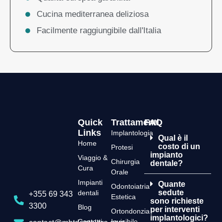
Cucina mediterranea deliziosa
Facilmente raggiungibile dall'Italia
Quick
Trattamenti
FAQ
Links
Implantologia
Qual è il
Home
costo di un
Protesi
impianto
Viaggio &
Chirurgia
dentale?
Cura
Orale
Impianti
Quante
Odontoiatria
sedute
dentali
+355 69 343
Estetica
sono richieste
3300
Blog
per interventi
Ortondonzia
implantologici?
Contatti
Invisibile