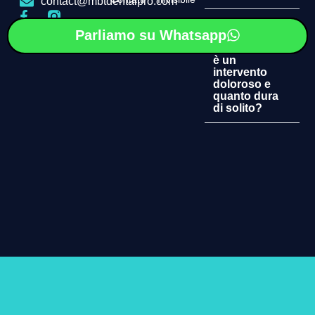
contact@mbtdentalpro.com
Parliamo su Whatsapp
Parliamo su Whatsapp
Parliamo su Whatsapp
L'inserimento
degli impianti
è un
intervento
doloroso e
quanto dura
di solito?