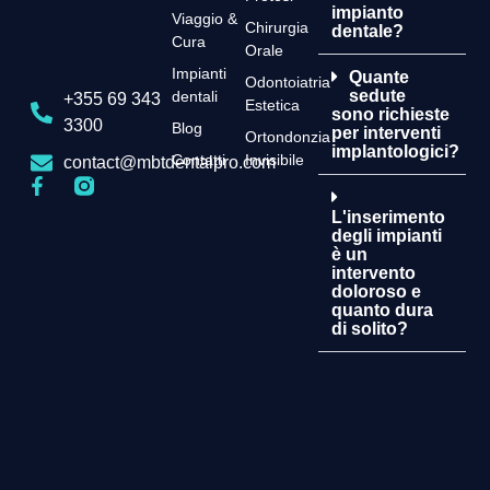
impianto
Viaggio &
Chirurgia
dentale?
Cura
Orale
Impianti
Quante
Odontoiatria
sedute
dentali
+355 69 343
Estetica
sono richieste
3300
Blog
per interventi
Ortondonzia
implantologici?
Contatti
Invisibile
contact@mbtdentalpro.com
L'inserimento
degli impianti
è un
intervento
doloroso e
quanto dura
di solito?