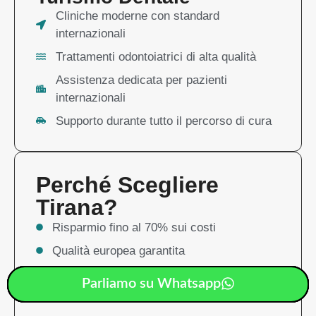
Cliniche moderne con standard
internazionali
Trattamenti odontoiatrici di alta qualità
Assistenza dedicata per pazienti
internazionali
Supporto durante tutto il percorso di cura
Perché Scegliere
Tirana?
Risparmio fino al 70% sui costi
Qualità europea garantita
Qualità europea garantita
Parliamo su Whatsapp
Parliamo su Whatsapp
Parliamo su Whatsapp
Parliamo su Whatsapp
Parliamo su Whatsapp
Parliamo su Whatsapp
Cucina mediterranea deliziosa