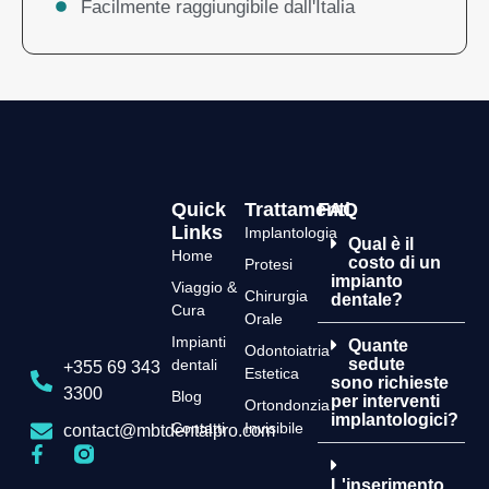
Facilmente raggiungibile dall'Italia
Quick
Trattamenti
FAQ
Links
Implantologia
Qual è il
Home
costo di un
Protesi
impianto
Viaggio &
Chirurgia
dentale?
Cura
Orale
Impianti
Quante
Odontoiatria
sedute
dentali
+355 69 343
Estetica
sono richieste
3300
Blog
per interventi
Ortondonzia
implantologici?
Contatti
Invisibile
contact@mbtdentalpro.com
L'inserimento