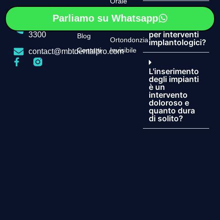
Orale
Quante
Impianti
Odontoiatria
Parliamo su Whatsapp
sedute
dentali
+355 69 343
Estetica
sono richieste
per interventi
3300
Blog
Ortondonzia
implantologici?
Contatti
Invisibile
contact@mbtdentalpro.com
L'inserimento
degli impianti
è un
intervento
doloroso e
quanto dura
di solito?