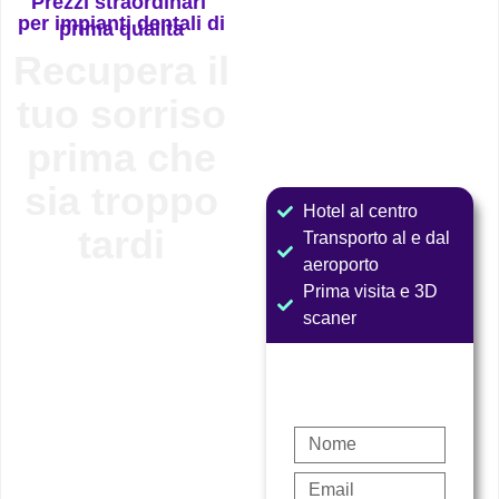
Prezzi straordinari
per impianti dentali di
prima qualita
Recupera il
tuo sorriso
prima che
sia troppo
Hotel al centro
tardi
Transporto al e dal
aeroporto
Prima visita e 3D
scaner